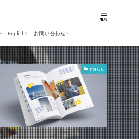
English
お問い合わせ
リ
動画
Chairman’s greeting
ASCON-IEEChE
入会案内
よくあるご質問
事務所所在地
個人情報保護規程
お知らせ