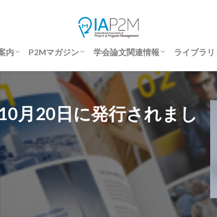
案内
P2Mマガジン
学会論文関連情報
ライブラリ
会案内
会申込
文要旨登録
究発表大会報告書
際会議
P2Mマガジン
P2Mマガジン-Back Number
P2Mマガジンアンケート
国際P2M学会誌投稿規程
著作権規定
倫理規定
優秀論文
予稿集・学会誌 アクセス方法
学会論文投稿規程補足
学会論文サンプル
投稿から掲載までの流れ
座長マニュアル
論文要旨登録申請フォーム
予稿集（J-STAGE)
論文集（J-STAGE)
ライブラ
優秀論文
セミナー
10月20日に発行されまし