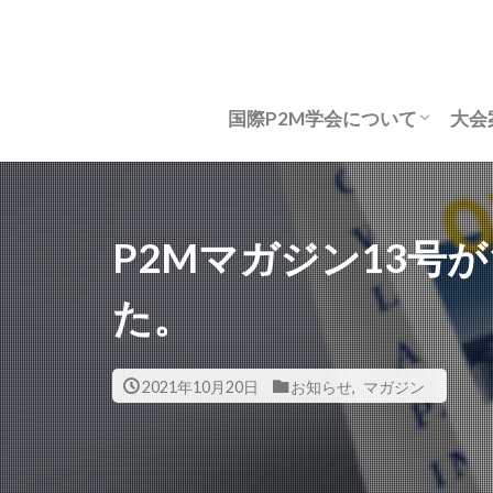
国際P2M学会について
大会
国際P2M学会について
P2Mコンセプト(ver2.0)
学会定款
表彰規程
表彰一覧
組織図
会長挨拶
名誉会員
役員等名簿 2026年度
法人会員名簿
学会資格・認定
年次総会
事務所所在地
お問い合わせ
大
大
論
研
国
P2Mマガジン13号が
た。
2021年10月20日
お知らせ
,
マガジン