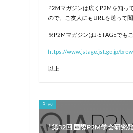
P2Mマガジンは広くP2Mを知
ので、ご友人にもURLを送って
※P2MマガジンはJ-STAGEで
https://www.jstage.jst.go.jp/brow
以上
Prev
「第32回 国際P2M学会研究