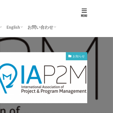
English
お問い合わせ
リ
動画
Chairman’s greeting
ASCON-IEEChE
入会案内
よくあるご質問
事務所所在地
個人情報保護規程
お知らせ