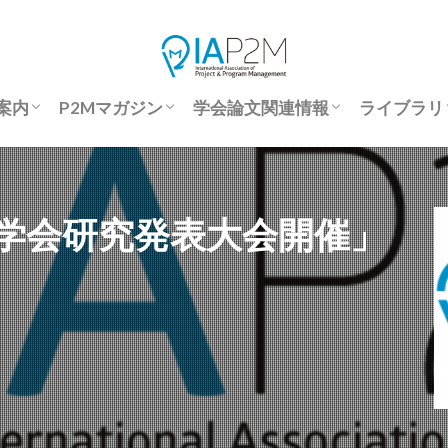
案内
P2Mマガジン
学会論文関連情報
ライブラリ
会案内
会申込
文要旨登録
究発表大会報告書
際会議
P2Mマガジン
P2Mマガジン-Back Number
P2Mマガジンアンケート
国際P2M学会誌投稿規程
著作権規定
倫理規定
優秀論文
予稿集・学会誌 アクセス方法
学会論文投稿規程補足
学会論文サンプル
投稿から掲載までの流れ
座長マニュアル
論文要旨登録申請フォーム
予稿集（J-STAGE)
論文集（J-STAGE)
ライブラ
優秀論文
セミナー
M学会研究発表大会開催」