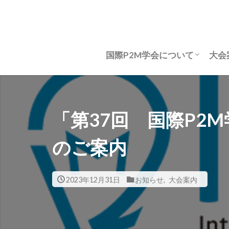
国際P2M学会について
大会
国際P2M学会について
P2Mコンセプト(ver2.0)
学会定款
表彰規程
表彰一覧
組織図
会長挨拶
名誉会員
役員等名簿 2026年度
法人会員名簿
学会資格・認定
年次総会
事務所所在地
お問い合わせ
大
大
論
研
国
「第37回 国際P2
のご案内
2023年12月31日
お知らせ
,
大会案内