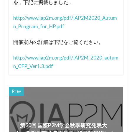
を，下記に掲載しました．
http://www.iap2m.org/pdf/IAP2M2020_Autum
n_Program_for_HP.pdf
開催案内の詳細は下記をご覧ください。
http://www.iap2m.org/pdf/IAP2M_2020_autum
n_CFP_Ver1.3.pdf
Prev
「第30回 国際P2M学会秋季研究発表大