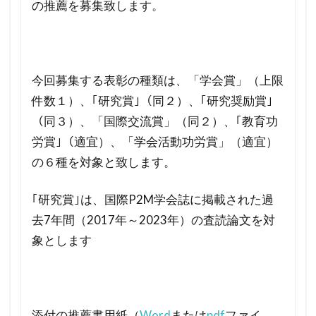
の推薦を募集致します。
今回募集する表彰の種類は、「学会賞」（上限
件数１）、｢研究賞｣（同２）、｢研究奨励賞｣
（同３）、「国際交流賞」（同２）、｢教育功
労賞｣（適宜）、「学会活動功労賞」（適宜）
の６種を対象と致します。
｢研究賞｣は、国際P2M学会誌に掲載された過
去7年間（2017年～2023年）の査読論文を対
象とします
添付の推薦書用紙（
Word
または
pdf
ファイ