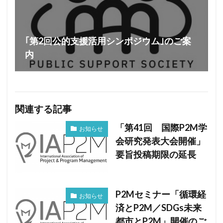
｢第2回公的支援活用シンポジウム｣のご案
内
関連する記事
「第41回 国際P2M学
お知らせ
会研究発表大会開催」
要旨投稿期限の延長
P2Mセミナー「循環経
お知らせ
済とP2M／SDGs未来
都市とP2M」開催のご