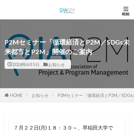
P2Mセミナー「循環経済とP2M／SDGs未
来都市とP2M」開催のご案内
2024年6月5日
お知らせ
HOME
お知らせ
P2Mセミナー「循環経済とP2M／SDG
７月２２日(月)１８：３０～、早稲田大学で