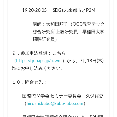
19:20-20:05 「SDGs未来都市とP2M」
講師：大和田順子（OCC教育テック
総合研究所 上級研究員、早稲田大学
招聘研究員）
９．参加申込登録： こちら
（
https://qr.paps.jp/uJwnf
）から、7月18日(木)
迄にお申し込みください。
１０．問合せ先：
国際P2M学会 セミナー委員会 久保裕史
（
hiroshi.kubo@kubo-labo.com
）