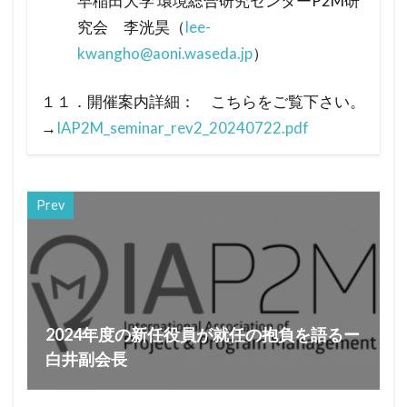
早稲田大学 環境総合研究センターP2M研
究会 李洸昊（
lee-
kwangho@aoni.waseda.jp
）
１１．開催案内詳細： こちらをご覧下さい。
→
IAP2M_seminar_rev2_20240722.pdf
Prev
2024年度の新任役員が就任の抱負を語るー
白井副会長