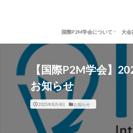
国際P2M学会について
大会
国際P2M学会について
P2Mコンセプト(ver2.0)
学会定款
表彰規程
表彰一覧
組織図
会長挨拶
名誉会員
役員等名簿 2026年度
法人会員名簿
学会資格・認定
年次総会
事務所所在地
お問い合わせ
大
大
論
研
国
【国際P2M学会】20
お知らせ
2025年8月4日
お知らせ