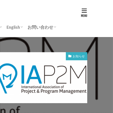
English
お問い合わせ
リ
動画
Chairman’s greeting
ASCON-IEEChE
入会案内
よくあるご質問
事務所所在地
個人情報保護規程
お知らせ