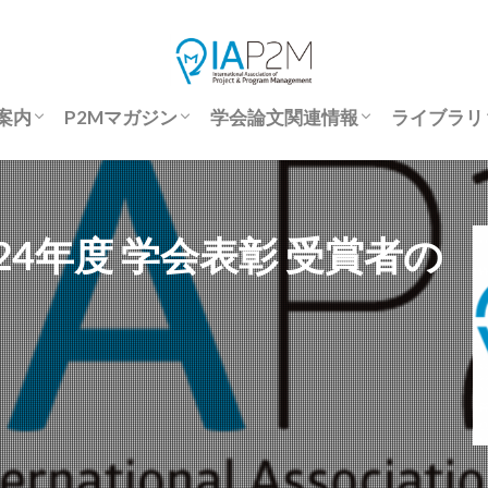
案内
P2Mマガジン
学会論文関連情報
ライブラリ
会案内
会申込
文要旨登録
究発表大会報告書
際会議
P2Mマガジン
P2Mマガジン-Back Number
P2Mマガジンアンケート
国際P2M学会誌投稿規程
著作権規定
倫理規定
優秀論文
予稿集・学会誌 アクセス方法
学会論文投稿規程補足
学会論文サンプル
投稿から掲載までの流れ
座長マニュアル
論文要旨登録申請フォーム
予稿集（J-STAGE)
論文集（J-STAGE)
ライブラ
優秀論文
セミナー
24年度 学会表彰 受賞者の