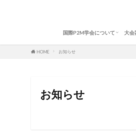
国際P2M学会について
大会
国際P2M学会について
P2Mコンセプト(ver2.0)
学会定款
表彰規程
表彰一覧
組織図
会長挨拶
名誉会員
役員等名簿 2026年度
法人会員名簿
学会資格・認定
年次総会
事務所所在地
お問い合わせ
大
大
論
研
国
お知らせ
HOME
お知らせ