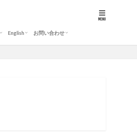
English
お問い合わせ
リ
動画
Chairman’s greeting
ASCON-IEEChE
入会案内
よくあるご質問
事務所所在地
個人情報保護規程