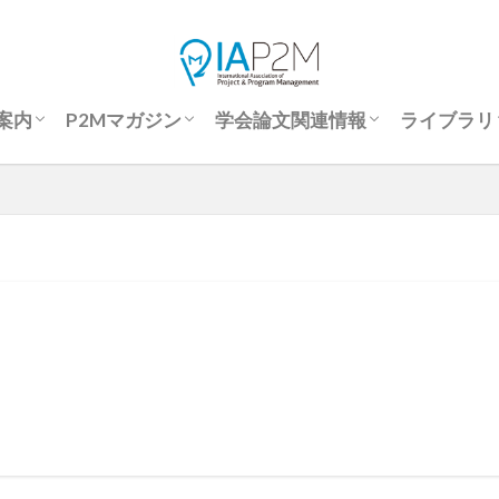
案内
P2Mマガジン
学会論文関連情報
ライブラリ
会案内
会申込
文要旨登録
究発表大会報告書
際会議
P2Mマガジン
P2Mマガジン-Back Number
P2Mマガジンアンケート
国際P2M学会誌投稿規程
著作権規定
倫理規定
優秀論文
予稿集・学会誌 アクセス方法
学会論文投稿規程補足
学会論文サンプル
投稿から掲載までの流れ
座長マニュアル
論文要旨登録申請フォーム
予稿集（J-STAGE)
論文集（J-STAGE)
ライブラ
優秀論文
セミナー