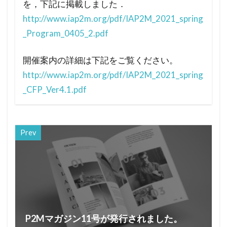
を，下記に掲載しました．
http://www.iap2m.org/pdf/IAP2M_2021_spring
_Program_0405_2.pdf
開催案内の詳細は下記をご覧ください。
http://www.iap2m.org/pdf/IAP2M_2021_spring
_CFP_Ver4.1.pdf
Prev
P2Mマガジン11号が発行されました。